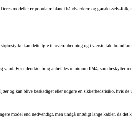
Deres modeller er populære blandt håndværkere og gør-det-selv-folk, der
strømstyrke kan dette føre til overophedning og i værste fald brandfare.
v og vand. For udendørs brug anbefales minimum IP44, som beskytter mo
iljøer og kan blive beskadiget eller udgøre en sikkerhedsrisiko, hvis de 
længere model end nødvendigt, men undgå unødigt lange kabler, da det 