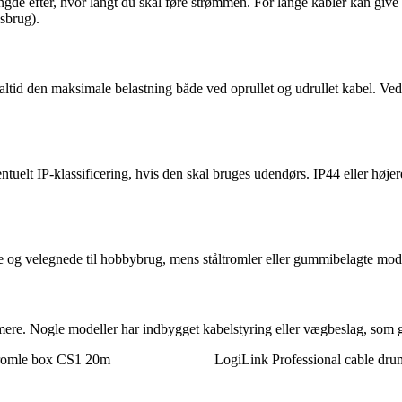
ngde efter, hvor langt du skal føre strømmen. For lange kabler kan giv
sbrug).
ltid den maksimale belastning både ved oprullet og udrullet kabel. Ved h
lt IP-klassificering, hvis den skal bruges udendørs. IP44 eller højere
e og velegnede til hobbybrug, mens ståltromler eller gummibelagte model
mere. Nogle modeller har indbygget kabelstyring eller vægbeslag, som 
romle box CS1 20m
LogiLink Professional cable drum