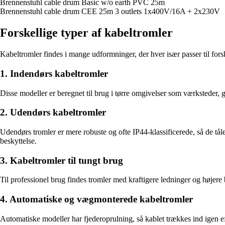
Brennenstuhl cable drum Basic w/o earth PVC 25m
Brennenstuhl cable drum CEE 25m 3 outlets 1x400V/16A + 2x230V
Forskellige typer af kabeltromler
Kabeltromler findes i mange udformninger, der hver især passer til fors
1. Indendørs kabeltromler
Disse modeller er beregnet til brug i tørre omgivelser som værksteder, 
2. Udendørs kabeltromler
Udendørs tromler er mere robuste og ofte IP44-klassificerede, så de tål
beskyttelse.
3. Kabeltromler til tungt brug
Til professionel brug findes tromler med kraftigere ledninger og højere
4. Automatiske og vægmonterede kabeltromler
Automatiske modeller har fjederoprulning, så kablet trækkes ind igen e