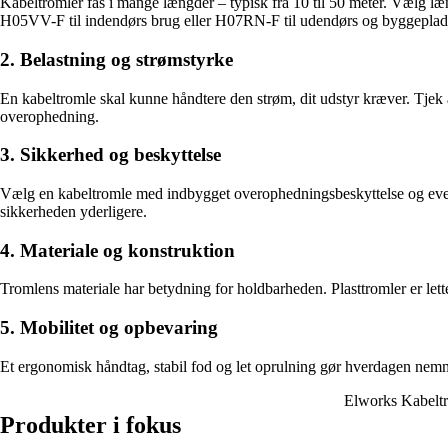
Kabeltromler fås i mange længder – typisk fra 10 til 50 meter. Vælg læ
H05VV-F til indendørs brug eller H07RN-F til udendørs og byggeplad
2. Belastning og strømstyrke
En kabeltromle skal kunne håndtere den strøm, dit udstyr kræver. Tjek a
overophedning.
3. Sikkerhed og beskyttelse
Vælg en kabeltromle med indbygget overophedningsbeskyttelse og eventue
sikkerheden yderligere.
4. Materiale og konstruktion
Tromlens materiale har betydning for holdbarheden. Plasttromler er lett
5. Mobilitet og opbevaring
Et ergonomisk håndtag, stabil fod og let oprulning gør hverdagen nem
Elworks Kabelt
Produkter i fokus