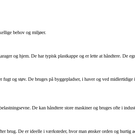
kellige behov og miljøer.
garager og hjem. De har typisk plastkappe og er lette at håndtere. De eg
er fugt og støv. De bruges på byggepladser, i haver og ved midlertidige 
 belastningsevne. De kan håndtere store maskiner og bruges ofte i indust
fter brug. De er ideelle i værksteder, hvor man ønsker orden og hurtig 