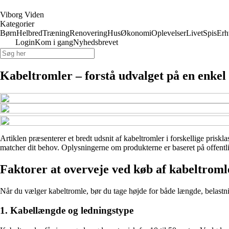
Viborg Viden
Kategorier
Børn
Helbred
Træning
Renovering
Hus
Økonomi
Oplevelser
Livet
Spis
Erh
Login
Kom i gang
Nyhedsbrevet
Kabeltromler – forstå udvalget på en enke
Artiklen præsenterer et bredt udsnit af kabeltromler i forskellige priskl
matcher dit behov. Oplysningerne om produkterne er baseret på offentlig
Faktorer at overveje ved køb af kabeltroml
Når du vælger kabeltromle, bør du tage højde for både længde, belast
1. Kabellængde og ledningstype