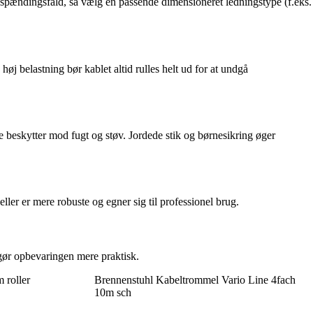
e spændingsfald, så vælg en passende dimensioneret ledningstype (f.eks.
øj belastning bør kablet altid rulles helt ud for at undgå
 beskytter mod fugt og støv. Jordede stik og børnesikring øger
ler er mere robuste og egner sig til professionel brug.
gør opbevaringen mere praktisk.
 roller
Brennenstuhl Kabeltrommel Vario Line 4fach
10m sch