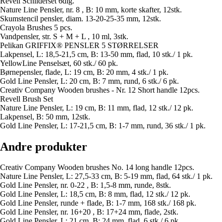
Revell Schilderset 6dlg.
Nature Line Pensler, nr. 8 , B: 10 mm, korte skafter, 12stk.
Skumstencil pensler, diam. 13-20-25-35 mm, 12stk.
Crayola Brushes 5 pcs.
Vandpensler, str. S + M + L , 10 ml, 3stk.
Pelikan GRIFFIX® PENSLER 5 STØRRELSER
Lakpensel, L: 18,5-21,5 cm, B: 13-50 mm, flad, 10 stk./ 1 pk.
YellowLine Penselsæt, 60 stk./ 60 pk.
Børnepensler, flade, L: 19 cm, B: 20 mm, 4 stk./ 1 pk.
Gold Line Pensler, L: 20 cm, B: 7 mm, rund, 6 stk./ 6 pk.
Creativ Company Wooden brushes - Nr. 12 Short handle 12pcs.
Revell Brush Set
Nature Line Pensler, L: 19 cm, B: 11 mm, flad, 12 stk./ 12 pk.
Lakpensel, B: 50 mm, 12stk.
Gold Line Pensler, L: 17-21,5 cm, B: 1-7 mm, rund, 36 stk./ 1 pk.
Andre produkter
Creativ Company Wooden brushes No. 14 long handle 12pcs.
Nature Line Pensler, L: 27,5-33 cm, B: 5-19 mm, flad, 64 stk./ 1 pk.
Gold Line Pensler, nr. 0-22 , B: 1,5-8 mm, runde, 8stk.
Gold Line Pensler, L: 18,5 cm, B: 8 mm, flad, 12 stk./ 12 pk.
Gold Line Pensler, runde + flade, B: 1-7 mm, 168 stk./ 168 pk.
Gold Line Pensler, nr. 16+20 , B: 17+24 mm, flade, 2stk.
Gold Line Pensler, L: 21 cm, B: 24 mm, flad, 6 stk./ 6 pk.