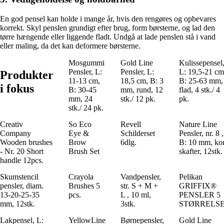
En god pensel kan holde i mange år, hvis den rengøres og opbevares
korrekt. Skyl penslen grundigt efter brug, form børsterne, og lad den
tørre hængende eller liggende fladt. Undgå at lade penslen stå i vand
eller maling, da det kan deformere børsterne.
Mosgummi
Gold Line
Kulissepensel
Pensler, L:
Pensler, L:
L: 19,5-21 cm
Produkter
11-13 cm,
18,5 cm, B: 3
B: 25-63 mm,
i fokus
B: 30-45
mm, rund, 12
flad, 4 stk./ 4
mm, 24
stk./ 12 pk.
pk.
stk./ 24 pk.
Creativ
So Eco
Revell
Nature Line
Company
Eye &
Schilderset
Pensler, nr. 8 ,
Wooden brushes
Brow
6dlg.
B: 10 mm, kor
- Nr. 20 Short
Brush Set
skafter, 12stk.
handle 12pcs.
Skumstencil
Crayola
Vandpensler,
Pelikan
pensler, diam.
Brushes 5
str. S + M +
GRIFFIX®
13-20-25-35
pcs.
L , 10 ml,
PENSLER 5
mm, 12stk.
3stk.
STØRRELS
Lakpensel, L:
YellowLine
Børnepensler,
Gold Line