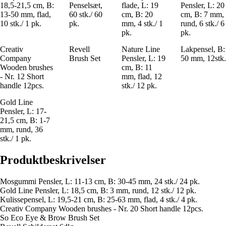
18,5-21,5 cm, B:
Penselsæt,
flade, L: 19
Pensler, L: 20
13-50 mm, flad,
60 stk./ 60
cm, B: 20
cm, B: 7 mm,
10 stk./ 1 pk.
pk.
mm, 4 stk./ 1
rund, 6 stk./ 6
pk.
pk.
Creativ
Revell
Nature Line
Lakpensel, B:
Company
Brush Set
Pensler, L: 19
50 mm, 12stk.
Wooden brushes
cm, B: 11
- Nr. 12 Short
mm, flad, 12
handle 12pcs.
stk./ 12 pk.
Gold Line
Pensler, L: 17-
21,5 cm, B: 1-7
mm, rund, 36
stk./ 1 pk.
Produktbeskrivelser
Mosgummi Pensler, L: 11-13 cm, B: 30-45 mm, 24 stk./ 24 pk.
Gold Line Pensler, L: 18,5 cm, B: 3 mm, rund, 12 stk./ 12 pk.
Kulissepensel, L: 19,5-21 cm, B: 25-63 mm, flad, 4 stk./ 4 pk.
Creativ Company Wooden brushes - Nr. 20 Short handle 12pcs.
So Eco Eye & Brow Brush Set