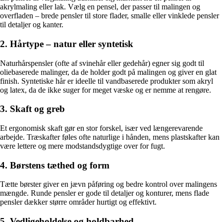
akrylmaling eller lak. Vælg en pensel, der passer til malingen og
overfladen – brede pensler til store flader, smalle eller vinklede pensler
til detaljer og kanter.
2. Hårtype – natur eller syntetisk
Naturhårspensler (ofte af svinehår eller gedehår) egner sig godt til
oliebaserede malinger, da de holder godt på malingen og giver en glat
finish. Syntetiske hår er ideelle til vandbaserede produkter som akryl
og latex, da de ikke suger for meget væske og er nemme at rengøre.
3. Skaft og greb
Et ergonomisk skaft gør en stor forskel, især ved længerevarende
arbejde. Træskafter føles ofte naturlige i hånden, mens plastskafter kan
være lettere og mere modstandsdygtige over for fugt.
4. Børstens tæthed og form
Tætte børster giver en jævn påføring og bedre kontrol over malingens
mængde. Runde pensler er gode til detaljer og konturer, mens flade
pensler dækker større områder hurtigt og effektivt.
5. Vedligeholdelse og holdbarhed